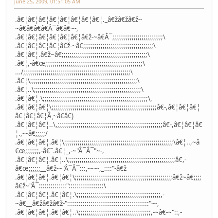
June 25, 2009, 01:51:05 AM
.â€¦â€¦â€¦â€¦â€¦â€¦â€¦â€¦._â€žâ€žâ€ž--
~â€â€â€â€Â¯â€â€~-,
.â€¦â€¦â€¦â€¦â€¦â€¦â€ž-~â€Â¯;;;;;;;;;;;;;;;;;;;;;;;;;;\
.â€¦â€¦â€¦â€¦â€ž-~â€;;;;;;;;;;;;;;;;;;;;;;;;;;;;;;;;;;;;\
.â€¦â€¦.â€ž~â€;;;;;;;;;;;;;;;;;;;;;;;;;;;;;;;;;;;;;;;;;;;;\
.â€¦,-â€œ;;;;;;;;;;;;;;;;;;;;;;;;;;;;;;;;;;;;;;;;;;;;;;;;;;\
.../;;;;;;;;;;;;;;;;;;;;;;;;;;;;;;;;;;;;;;;;;;;;;;;;;;;;;;;\
.â€¦\;;;;;;;;;;;;;;;;;;;;;;;;;;;;;;;;;;;;;;;;;;;;;;;;;;;;;;;\
.â€¦..\;;;;;;;;;;;;;;;;;;;;;;;;;;;;;;;;;;;;;;;;;;;;;;;;;;;;;;;\
.â€¦â€¦.\;;;;;;;;;;;;;;;;;;;;;;;;;;;;;;;;;;;;;;;;;;;;;;;;;;;;;;\,
.â€¦â€¦â€¦\;;;;;;;;;;;;;;;;;;;;;;;;;;;;;;;;;;;;;;;;;;;;;;;;;;;;;;â€-,â€¦â€¦â€¦
â€¦â€¦â€¦Â¸~â€â€)
.â€¦â€¦â€¦..\,;;;;;;;;;;;;;;;;;;;;;;;;;;;;;;;;;;;;;;;;;;;;;;;;;;;;;;â€-,â€¦â€¦â€
¦.,-~â€;;;;;/
.â€¦â€¦â€¦.â€¦\;;;;;;;;;;;;;;;;;;;;;;;;;;;;;;;;;;;;;;;;;;;;;;;;;;;;;;;;\â€¦..,~â
€œ;;;;;;;,-â€˜.â€¦_,-~"Â¯Â¯"~-,
.â€¦â€¦â€¦.â€¦..\;;;;;;;;;;;;;;;;;;;;;;;;;;;;;;;;;;;;;;;;;;;;;;;;;;;;;;;â€,-
â€œ;;;;;;__â€ž-~"Â¯Â¯:::,-~~-,_::::"-â€ž
.â€¦â€¦â€¦.â€¦â€¦\;;;;;;;;;;;;;;;;;;;;;;;;;;;;;;;;;;;;;;;;;;;;;;;;;;â€ž~â€;;;;
â€ž~"Â¯::::::::::::::"::::::::::::::::::\
.â€¦â€¦â€¦.â€¦â€¦.\;;;;;;;;;;;;;;;;;;;;;;;;;;;;;;;;;;;;;;;;;;;,-
~â€__â€žâ€žâ€ž-"::::::::::::::::::::::::::::::::::::::::::"~-,
.â€¦â€¦â€¦.â€¦â€¦..\;;;;;;;;;;;;;;;;;;;;;;;;;;;;;;;;;;;;;,-~â€-~"::,-