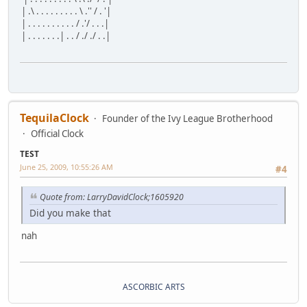
| .\ . . . . . . . . . \ .'' / . '|
| . . . . . . . . . . / .'/ . . .|
| . . . . . . .| . . / ./ ./ . .|
TequilaClock
Founder of the Ivy League Brotherhood
Official Clock
TEST
June 25, 2009, 10:55:26 AM
#4
Quote from: LarryDavidClock;1605920
Did you make that
nah
ASCORBIC ARTS