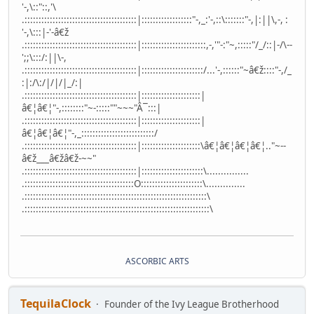
'-,\::"::,'\
.::::::::::::::::::::::::::::::::::::::::|::::::::::::::::::"-,_:'-,::\:::::::"-,|:||\,-, :
'-,\:::|-'-â€ž
.::::::::::::::::::::::::::::::::::::::::|:::::::::::::::::::::::,-,'"-:"~,:::::"/_/::|-/\--
';;\:::/:||\-,
.::::::::::::::::::::::::::::::::::::::::|::::::::::::::::::::::/...'-,::::::"~â€ž::::"-,/_
:|:/\:/|/|/|_/:|
.::::::::::::::::::::::::::::::::::::::::|:::::::::::::::::::::|
â€¦â€¦"-,::::::::"~-:::::""~~~"Â¯:::|
.::::::::::::::::::::::::::::::::::::::::|:::::::::::::::::::::|
â€¦â€¦â€¦"-,_::::::::::::::::::::::::::/
.::::::::::::::::::::::::::::::::::::::::|:::::::::::::::::::::\â€¦â€¦â€¦â€¦.."~--
â€ž___â€žâ€ž-~~"
.::::::::::::::::::::::::::::::::::::::::|::::::::::::::::::::::\...............
.:::::::::::::::::::::::::::::::::::::::O::::::::::::::::::::::\..............
.:::::::::::::::::::::::::::::::::::::::::::::::::::::::::::::::::\
.::::::::::::::::::::::::::::::::::::::::::::::::::::::::::::::::::\
ASCORBIC ARTS
TequilaClock
Founder of the Ivy League Brotherhood