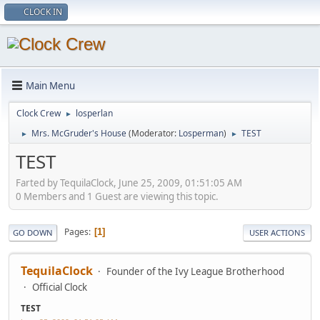
CLOCK IN
Main Menu
Clock Crew
losperlan
►
Mrs. McGruder's House
(Moderator:
Losperman
)
TEST
►
►
TEST
Farted by TequilaClock, June 25, 2009, 01:51:05 AM
0 Members and 1 Guest are viewing this topic.
Pages
1
GO DOWN
USER ACTIONS
TequilaClock
Founder of the Ivy League Brotherhood
Official Clock
TEST