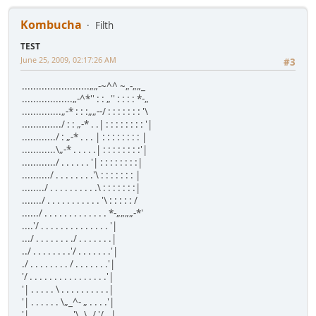
Kombucha
Filth
TEST
June 25, 2009, 02:17:26 AM
#3
........................„„-~^^ ~„-„„_
..................„-^*'' : : „'' : : : : *-„
..............„-* : : :„„--/ : : : : : : : '\
............../ : : „-* . .| : : : : : : : : '|
............/ : „-* . . . | : : : : : : : : |
............\„-* . . . . .| : : : : : : : :'|
............/ . . . . . . '| : : : : : : : :|
........../ . . . . . . . .'\ : : : : : : : |
......../ . . . . . . . . . .\ : : : : : : :|
......./ . . . . . . . . . . . '\ : : : : : /
....../ . . . . . . . . . . . . . *-„„„„-*'
....'/ . . . . . . . . . . . . . . '|
.../ . . . . . . . ./ . . . . . . .|
../ . . . . . . . .'/ . . . . . . .'|
./ . . . . . . . . / . . . . . . .'|
'/ . . . . . . . . . . . . . . . .'|
'| . . . . . \ . . . . . . . . . .|
'| . . . . . . \„_^- „ . . . .'|
'| . . . . . . . . .'\ .\ ./ '/ . |