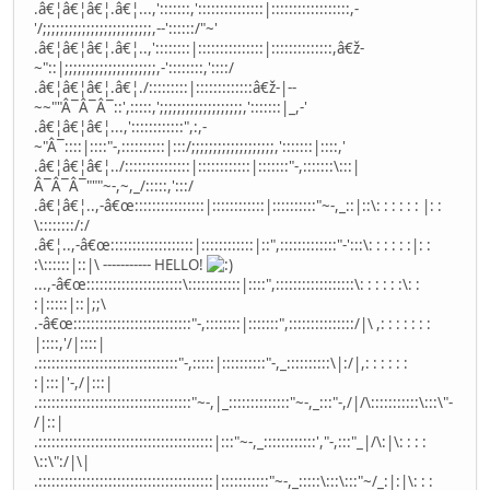
.â€¦â€¦â€¦.â€¦...,':::::::,':::::::::::::::|::::::::::::::::::,-
'/;;;;;;;;;;;;;;;;;;;;;;;;;,--'::::::/"~'
.â€¦â€¦â€¦.â€¦..,'::::::::|:::::::::::::::|::::::::::::::,â€ž-
~"::|;;;;;;;;;;;;;;;;;;;;;,-'::::::::,'::::/
.â€¦â€¦â€¦.â€¦./:::::::::|:::::::::::::â€ž-|--
~~""Â¯Â¯Â¯::',:::::,';;;;;;;;;;;;;;;;;;;,':::::::|_,-'
.â€¦â€¦â€¦...,'::::::::::::",:,-
~"Â¯::::|::::"-,::::::::::|:::/;;;;;;;;;;;;;;;;;;;,':::::::|::::,'
.â€¦â€¦â€¦../:::::::::::::::|::::::::::::|:::::::"-,:::::::\:::|
Â¯Â¯Â¯"""~-,~,_/:::::,':::/
.â€¦â€¦..,-â€œ::::::::::::::::|::::::::::::|::::::::::"~-,_::|::\: : : : : : |: :
\::::::::/:/
.â€¦..,-â€œ:::::::::::::::::::|::::::::::::|::",:::::::::::::"-':::\: : : : : :|: :
:\::::::|::|\ ----------- HELLO!
...,-â€œ::::::::::::::::::::::\::::::::::::|::::",::::::::::::::::::\: : : : : :\: :
:|:::::|::|;;\
.-â€œ:::::::::::::::::::::::::::"-,::::::::|:::::::",:::::::::::::::/|\ ,: : : : : : :
|::::,'/|::::|
.::::::::::::::::::::::::::::::::"-,:::::|::::::::::"-,_::::::::::\|:/|,: : : : : :
:|:::|'-,/|:::|
.:::::::::::::::::::::::::::::::::::"~-,|_::::::::::::::"~-,_:::"-,/|/\:::::::::::\:::\"-
/|::|
.::::::::::::::::::::::::::::::::::::::::|:::"~-,_::::::::::::',"-,:::"_|/\:|\: : : :
\::\":/|\|
.::::::::::::::::::::::::::::::::::::::::|:::::::::::"~-,_:::::\:::\:::"~/_:|:|\: : :